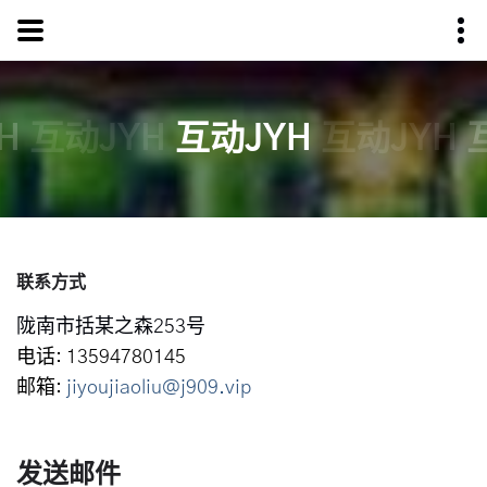
H
互动JYH
互动JYH
互动JYH
联系方式
陇南市括某之森253号
电话
13594780145
邮箱
jiyoujiaoliu@j909.vip
发送邮件